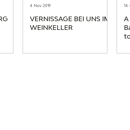
4. Nov. 2019
14.
RG
VERNISSAGE BEI UNS IM
A
WEINKELLER
B
t
ard SA
ÖFFNUNGSZEITEN
Dienstag und Freitag:
.ch
9:00 - 12:00 und 13:00 - 17:00 Uhr
Am letzten Samstag des Monats:
11:00 - 17:00 Uhr