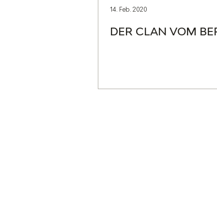
14. Feb. 2020
DER CLAN VOM BE
Cave du Chevalier Bay
Dorfstrasse 60
3953 Varen
cave@chevalier-bayard
+41 27 473 24 81