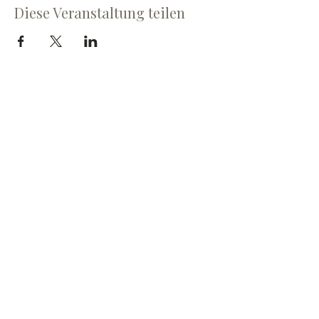
Diese Veranstaltung teilen
Cave du Chevalier Bayard SA
Dorfstrasse 60
3953 Varen
cave@chevalier-bayard.ch
+41 27 473 24 81
ÖFFNUNGSZEITEN
Dienstag und Freitag:
9:00 - 12:00 und 13:00 - 17:00 Uhr
Am letzten Samstag des Monats: