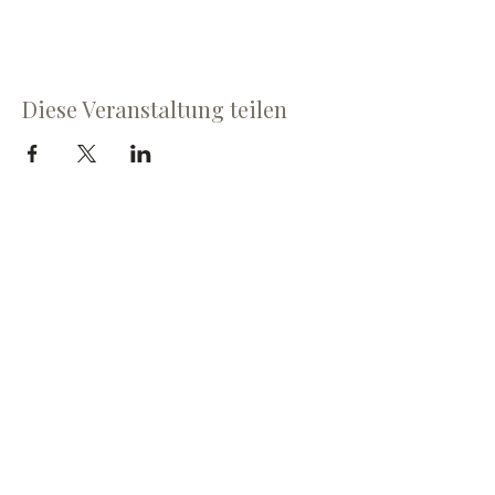
Diese Veranstaltung teilen
Cave du Chevalier Bayard SA
Dorfstrasse 60
3953 Varen
cave@chevalier-bayard.ch
+41 27 473 24 81
ÖFFNUNGSZEITEN