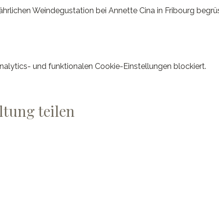
 jährlichen Weindegustation bei Annette Cina in Fribourg begrü
lytics- und funktionalen Cookie-Einstellungen blockiert.
ltung teilen
ard SA
ÖFFNUNGSZEITEN
Dienstag und Freitag: