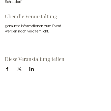
Schattdorf
Über die Veranstaltung
genauere Informationen zum Event 
werden noch veröffentlicht.
Diese Veranstaltung teilen
Cave du Chevalier Bayard SA
Dorfstrasse 60
3953 Varen
cave@chevalier-bayard.ch
+41 27 473 24 81