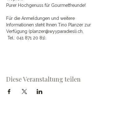
Purer Hochgenuss für Gourmetfreunde!
Für die Anmeldungen und weitere 
Informationen steht Ihnen Tino Planzer zur 
Verfügung (planzer@wyyparadiesli.ch, 
 Tel.: 041 871 20 81).
Diese Veranstaltung teilen
Cave du Chevalier Bayard SA
Dorfstrasse 60
3953 Varen
cave@chevalier-bayard.ch