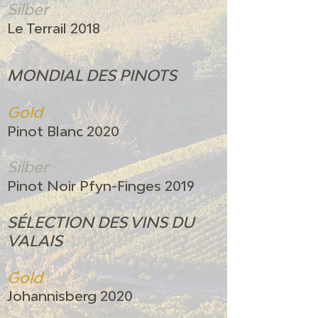
Silber
Le Terrail 2018
MONDIAL DES PINOTS
​Gold
Pinot Blanc 2020
Silber
Pinot Noir Pfyn-Finges 2019
SÉLECTION DES VINS DU
VALAIS
Gold
Johannisberg 2020