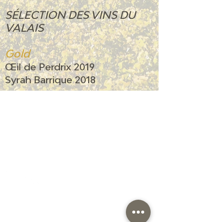
SÉLECTION DES VINS DU
VALAIS
Gold
Œil de Perdrix 2019
Syrah Barrique 2018
Cave du Chevalier Bayard SA
Dorfstrasse 60
3953 Varen
cave@chevalier-bayard.ch
+41 27 473 24 81
ÖFFNUNGSZEITEN