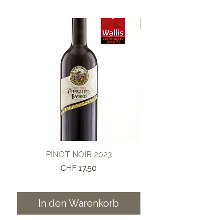
GOLD
PINOT NOIR 2023
JOHANNISBERG 202
Preis
CHF 17.50
In den Warenkorb