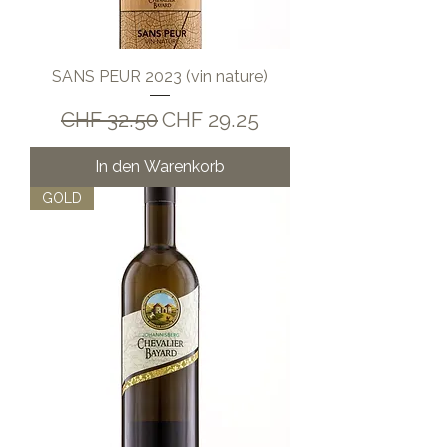
SANS PEUR 2023 (vin nature)
Standardpreis
Sale-Preis
CHF 32.50
CHF 29.25
In den Warenkorb
GOLD