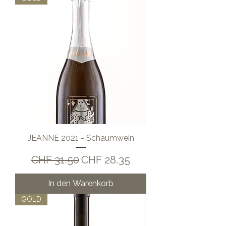
JEANNE 2021 - Schaumwein
Standardpreis
Sale-Preis
CHF 31.50
CHF 28.35
In den Warenkorb
GOLD